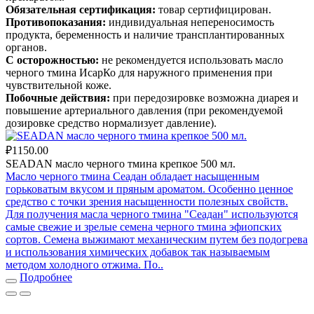
Обязательная сертификация:
товар сертифицирован.
Противопоказания:
индивидуальная непереносимость
продукта, беременность и наличие трансплантированных
органов.
С осторожностью:
не рекомендуется использовать масло
черного тмина ИсарКо для наружного применения при
чувствительной коже.
Побочные действия:
при передозировке возможна диарея и
повышение артериального давления (при рекомендуемой
дозировке средство нормализует давление).
₽1150.00
SEADAN масло черного тмина крепкое 500 мл.
Масло черного тмина Сеадан обладает насыщенным
горьковатым вкусом и пряным ароматом. Особенно ценное
средство с точки зрения насыщенности полезных свойств.
Для получения масла черного тмина "Сеадан" используются
самые свежие и зрелые семена черного тмина эфиопских
сортов. Семена выжимают механическим путем без подогрева
и использования химических добавок так называемым
методом холодного отжима. По..
Подробнее