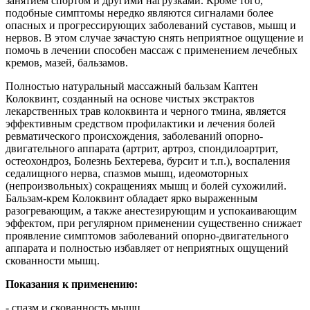
занятием спортом и другими нагрузками. Кроме того,
подобные симптомы нередко являются сигналами более
опасных и прогрессирующих заболеваний суставов, мышц и
нервов. В этом случае зачастую снять неприятное ощущение и
помочь в лечении способен массаж с применением лечебных
кремов, мазей, бальзамов.
Полностью натуральный массажный бальзам Каптен
Колоквинт, созданный на основе чистых экстрактов
лекарственных трав колоквинта и черного тмина, является
эффективным средством профилактики и лечения болей
ревматического происхождения, заболеваний опорно-
двигательного аппарата (артрит, артроз, спондилоартрит,
остеохондроз, Болезнь Бехтерева, бурсит и т.п.), воспаления
седалищного нерва, спазмов мышц, идеомоторных
(непроизвольных) сокращениях мышц и болей сухожилий.
Бальзам-крем Колоквинт обладает ярко выраженным
разогревающим, а также анестезирующим и успокаивающим
эффектом, при регулярном применении существенно снижает
проявление симптомов заболеваний опорно-двигательного
аппарата и полностью избавляет от неприятных ощущений
скованности мышц.
Показания к применению:
- спазм и скованность мышц