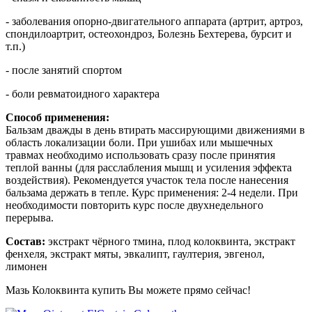
- заболевания опорно-двигательного аппарата (артрит, артроз,
спондилоартрит, остеохондроз, Болезнь Бехтерева, бурсит и
т.п.)
- после занятий спортом
- боли ревматоидного характера
Способ применения:
Бальзам дважды в день втирать массирующими движениями в
область локализации боли. При ушибах или мышечных
травмах необходимо использовать сразу после принятия
теплой ванны (для расслабления мышц и усиления эффекта
воздействия). Рекомендуется участок тела после нанесения
бальзама держать в тепле. Курс применения: 2-4 недели. При
необходимости повторить курс после двухнедельного
перерыва.
Состав:
экстракт чёрного тмина, плод колоквинта, экстракт
фенхеля, экстракт мяты, эвкалипт, гаултерия, эвгенол,
лимонен
Мазь Колоквинта купить Вы можете прямо сейчас!