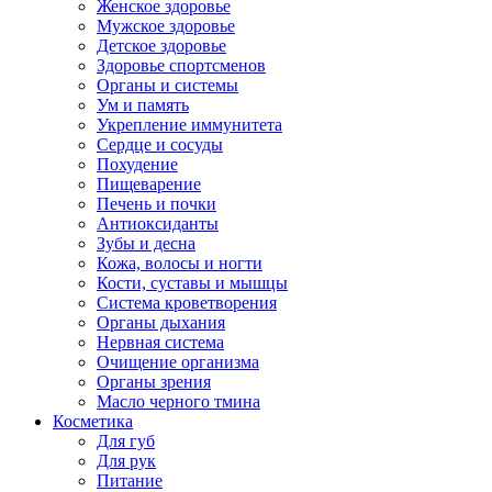
Женское здоровье
Мужское здоровье
Детское здоровье
Здоровье спортсменов
Органы и системы
Ум и память
Укрепление иммунитета
Сердце и сосуды
Похудение
Пищеварение
Печень и почки
Антиоксиданты
Зубы и десна
Кожа, волосы и ногти
Кости, суставы и мышцы
Система кроветворения
Органы дыхания
Нервная система
Очищение организма
Органы зрения
Масло черного тмина
Косметика
Для губ
Для рук
Питание