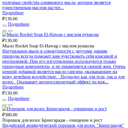
полезные свойства оливкового масла, которое является
единственным маслом растит...
Подробнее
₽130.00
Подробнее
₽130.00
Мыло Rocket Soap El-Hawag с маслом рукколы
Натуральное мыло в совокупности с другими дарами
природы всегда поможет вам чувствовать себя красивой и
неотразимой. При его изготовлении используются только
природные компоненты, и не применяется свиной жир. Очень
ценной добавкой является масло гаргира, оказывающее на
кожу лечебное воздействие. Подходит как для тела, так и для
волос. Оказывает антицеллюлитный эффект на кож...
Подробнее
₽130.00
Подробнее
₽380.00
Порошок для волос Брингарадж - очищение и рост
Индийский аюрведический порошок для волос "Брингарадж"