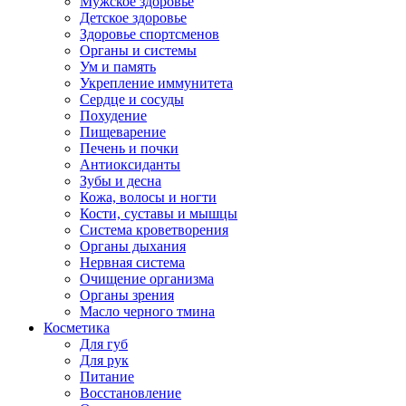
Мужское здоровье
Детское здоровье
Здоровье спортсменов
Органы и системы
Ум и память
Укрепление иммунитета
Сердце и сосуды
Похудение
Пищеварение
Печень и почки
Антиоксиданты
Зубы и десна
Кожа, волосы и ногти
Кости, суставы и мышцы
Система кроветворения
Органы дыхания
Нервная система
Очищение организма
Органы зрения
Масло черного тмина
Косметика
Для губ
Для рук
Питание
Восстановление