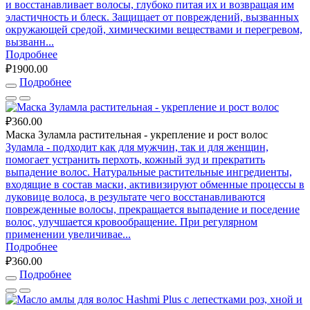
и восстанавливает волосы, глубоко питая их и возвращая им
эластичность и блеск. Защищает от повреждений, вызванных
окружающей средой, химическими веществами и перегревом,
вызванн...
Подробнее
₽1900.00
Подробнее
₽360.00
Маска Зуламла растительная - укрепление и рост волос
Зуламла - подходит как для мужчин, так и для женщин,
помогает устранить перхоть, кожный зуд и прекратить
выпадение волос. Натуральные растительные ингредиенты,
входящие в состав маски, активизируют обменные процессы в
луковице волоса, в результате чего восстанавливаются
поврежденные волосы, прекращается выпадение и поседение
волос, улучшается кровообращение. При регулярном
применении увеличивае...
Подробнее
₽360.00
Подробнее