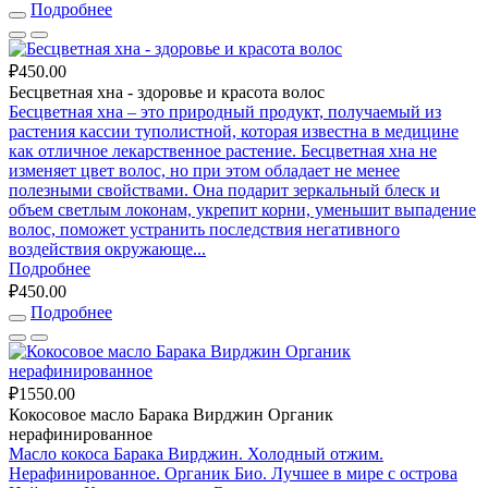
Подробнее
₽450.00
Бесцветная хна - здоровье и красота волос
Бесцветная хна – это природный продукт, получаемый из
растения кассии туполистной, которая известна в медицине
как отличное лекарственное растение. Бесцветная хна не
изменяет цвет волос, но при этом обладает не менее
полезными свойствами. Она подарит зеркальный блеск и
объем светлым локонам, укрепит корни, уменьшит выпадение
волос, поможет устранить последствия негативного
воздействия окружающе...
Подробнее
₽450.00
Подробнее
₽1550.00
Кокосовое масло Барака Вирджин Органик
нерафинированное
Масло кокоса Барака Вирджин. Холодный отжим.
Нерафинированное. Органик Био. Лучшее в мире с острова