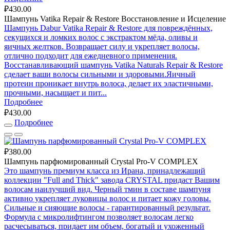
₽430.00
Шампунь Vatika Repair & Restore Восстановление и Исцеление
Шампунь Dabur Vatika Repair & Restore для повреждённых,
секущихся и ломких волос с экстрактом мёда, оливы и
яичных желтков. Возвращает силу и укрепляет волосы,
отлично подходит для ежедневного применения.
Восстанавливающий шампунь Vatika Naturals Repair & Restore
сделает ваши волосы сильными и здоровыми.Яичный
протеин проникает внутрь волоса, делает их эластичными,
прочными, насыщает и пит...
Подробнее
₽430.00
Подробнее
₽380.00
Шампунь парфюмированный Crystal Pro-V COMPLEX
Это шампунь премиум класса из Ирана, принадлежащий
коллекции "Full and Thick" завода CRYSTAL придаст Вашим
волосам наилучший вид. Черный тмин в составе шампуня
активно укрепляет луковицы волос и питает кожу головы.
Сильные и сияющие волосы - гарантированный результат.
Формула с микролифтингом позволяет волосам легко
расчесываться, придает им объем, богатый и ухоженный