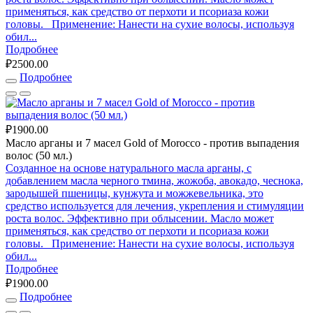
применяться, как средство от перхоти и псориаза кожи
головы. Применение: Нанести на сухие волосы, используя
обил...
Подробнее
₽2500.00
Подробнее
₽1900.00
Масло арганы и 7 масел Gold of Mоrocco - против выпадения
волос (50 мл.)
Созданное на основе натурального масла арганы, с
добавлением масла черного тмина, жожоба, авокадо, чеснока,
зародышей пшеницы, кунжута и можжевельника, это
средство используется для лечения, укрепления и стимуляции
роста волос. Эффективно при облысении. Масло может
применяться, как средство от перхоти и псориаза кожи
головы. Применение: Нанести на сухие волосы, используя
обил...
Подробнее
₽1900.00
Подробнее