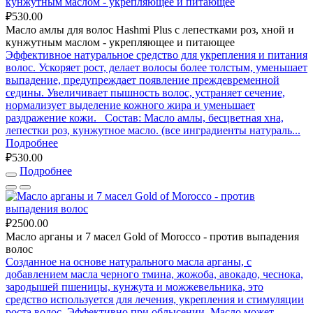
₽530.00
Масло амлы для волос Hashmi Plus с лепестками роз, хной и
кунжутным маслом - укрепляющее и питающее
Эффективное натуральное средство для укрепления и питания
волос. Ускоряет рост, делает волосы более толстым, уменьшает
выпадение, предупреждает появление преждевременной
седины. Увеличивает пышность волос, устраняет сечение,
нормализует выделение кожного жира и уменьшает
раздражение кожи. Состав: Масло амлы, бесцветная хна,
лепестки роз, кунжутное масло. (все инградиенты натураль...
Подробнее
₽530.00
Подробнее
₽2500.00
Масло арганы и 7 масел Gold of Mоrocco - против выпадения
волос
Созданное на основе натурального масла арганы, с
добавлением масла черного тмина, жожоба, авокадо, чеснока,
зародышей пшеницы, кунжута и можжевельника, это
средство используется для лечения, укрепления и стимуляции
роста волос. Эффективно при облысении. Масло может