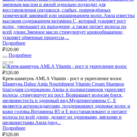
змеиным маслом и амлой идеально подходит для
восстановления секущихся, слабых, повреждённых
химической завивкой или окрашиванием волос.Амла известна
высоким содержанием витамина С, который ускоряет рост
волос, уменьшает их выпадение, а также питает волосы по
всей длине.Змеиное масло стимулирует кровообращение,
ускоряет обменные процессы,...
Подробнее
₽320.00
Подробнее
₽320.00
Крем-шампунь AMLA Vitamin - рост и укрепление волос
Шампунь Dabur Amla Nourishment Vitamin Cream Shampoo
благодаря содержанию Амлы и поливитаминов укрепляет
волосы, стимулирует их рост. Возвращает волосам блеск,
шелковистость и здоровый вид.Мультивитамины C, E
являются антиоксидантами, поддерживают здоровье волос и
кожи головы.Витамины В5 и Е восстанавливают и питают
волосы по всей длине, делают их здоровыми, мягкими и
шелковистыми.Амла (инд...
Подробнее
₽320.00