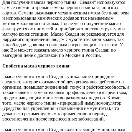
Для получения масла черного тмина "Сеадан" используются
самые свежие и зрелые семена черного тмина эфиопских
сортов. Семена выжимают механическим путем без подогрева
и использования химических добавок так называемым
методом холодного отжима. После чего полученное масло
фильтруется от примесей и приобретает чистую структуру и
мягкую консистенцию. Масло Сеадан не рекомендуется для
наружного применения людям с чувствительной кожей, так
как обладает довольно сильным согревающим эффектом. У
нас Вы можете заказать масло черного тмина Сеадан по
выгодной цене с доставкой по Москве и России.
Свойства масла черного тмина:
- масло черного тмина Сеадан - уникальное природное
средство, которое оказывает общеукрепляющее действие на
организм, повышает жизненный тонус и работоспособность, а
также является замечательным профилактическим средством,
предотвращающим множество различных недугов. Кроме
того, масло черного тмина - природный иммуномодулятор
(средство для укрепления и повышения иммунитета), что
делает его рекомендуемым к применению в период
восстановления после перенесенных заболеваний.
- масло черного тмина Сеадан является мощным природным