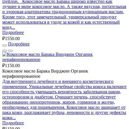
Цейлон. Кокосовое масло Барака широко известно как
лучшее в мире кокосовое масло. А также вкусная, питательная
и здоровая альтернатива традиционным кулинарным маслам.
Кроме того, этот замечательный, универсальный продукт
может использоваться в уходе за кожей и как естественный
конд...
Подробнее
₽1550.00
Подробнее
₽1150.00
Кокосовое масло Барака Вирджин Органик
нерафинированное
Для внутреннего лечебного и внешнего косметического
применения. Уникальные лечебные свойства кокоса включают
его способность уменьшать вероятность заболевания раком,
остеопорозом и диабетом. Очищает печень, способствует
образованию липопротеинов, жиров, гормонов и желчи,
необходимых для пищеварения. Кокосовое масло защищает от
рака кожи, разглаживает рубцы, неровности и другие дефекты
кожи...
Подробнее
₽1150.00