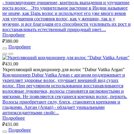
- тонизирующее очищение, контроль выпадения и улучшение
роста волос. Это удивительное растение в Индии называют
не иначе, как Царь волос и используют его уже много веков
для улучшения состояния волос, как у женщин, так и у
мужчин, и все благодаря его способности усиливать их рост и
восстанавливать естественный природный цвет....
Подробнее
₽380.00
Подробнее
₽431.00
Укрепляющий кондиционер для волос "Dabur Vatika Argan"
Кондиционер Dabur Vatika Argan с арганом поддерживает и
укрепляет здоровье волос, улучшает внешний вид сухих
волос. При регулярном использовании восстанавливаются
волосяные луковички, волосы становятся шелковистыми и
мягкими. Не появляются секущиеся кончики волос, перхоть.
Волосы приобретают силу, блеск, становятся крепкими и
гладкими. Арган (Argan) - обладает уникальными
антиоксидантными свойс...
Подробнее
₽431.00
Подробнее