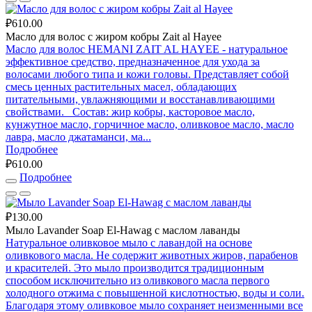
₽610.00
Масло для волос с жиром кобры Zait al Hayee
Масло для волос HEMANI ZAIT AL HAYEE - натуральное
эффективное средство, предназначенное для ухода за
волосами любого типа и кожи головы. Представляет собой
смесь ценных растительных масел, обладающих
питательными, увлажняющими и восстанавливающими
свойствами. Состав: жир кобры, касторовое масло,
кунжутное масло, горчичное масло, оливковое масло, масло
лавра, масло джатаманси, ма...
Подробнее
₽610.00
Подробнее
₽130.00
Мыло Lavander Soap El-Hawag с маслом лаванды
Натуральное оливковое мыло с лавандой на основе
оливкового масла. Не содержит животных жиров, парабенов
и красителей. Это мыло производится традиционным
способом исключительно из оливкового масла первого
холодного отжима с повышенной кислотностью, воды и соли.
Благодаря этому оливковое мыло сохраняет неизменными все