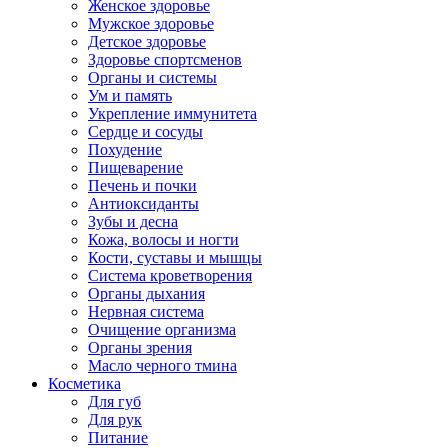
Женское здоровье
Мужское здоровье
Детское здоровье
Здоровье спортсменов
Органы и системы
Ум и память
Укрепление иммунитета
Сердце и сосуды
Похудение
Пищеварение
Печень и почки
Антиоксиданты
Зубы и десна
Кожа, волосы и ногти
Кости, суставы и мышцы
Система кроветворения
Органы дыхания
Нервная система
Очищение организма
Органы зрения
Масло черного тмина
Косметика
Для губ
Для рук
Питание