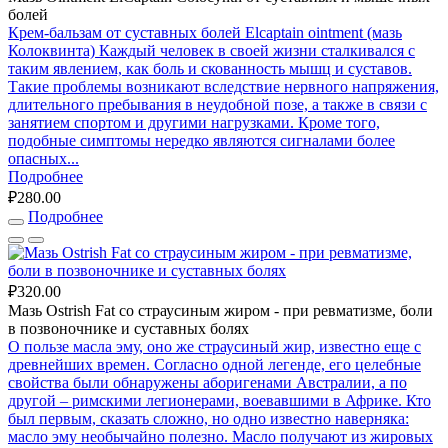
болей
Крем-бальзам от суставных болей Elcaptain ointment (мазь
Колоквинта) Каждый человек в своей жизни сталкивался с
таким явлением, как боль и скованность мышц и суставов.
Такие проблемы возникают вследствие нервного напряжения,
длительного пребывания в неудобной позе, а также в связи с
занятием спортом и другими нагрузками. Кроме того,
подобные симптомы нередко являются сигналами более
опасных...
Подробнее
₽280.00
Подробнее
₽320.00
Мазь Ostrish Fat со страусиным жиром - при ревматизме, боли
в позвоночнике и суставных болях
О пользе масла эму, оно же страусиный жир, известно еще с
древнейших времен. Согласно одной легенде, его целебные
свойства были обнаружены аборигенами Австралии, а по
другой – римскими легионерами, воевавшими в Африке. Кто
был первым, сказать сложно, но одно известно наверняка:
масло эму необычайно полезно. Масло получают из жировых