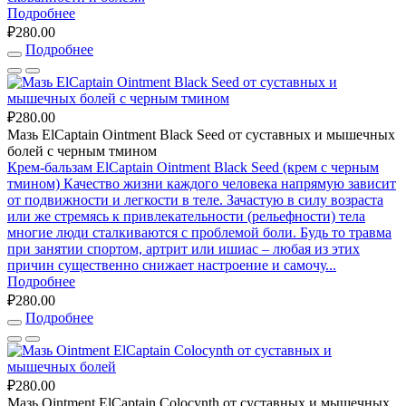
Подробнее
₽280.00
Подробнее
₽280.00
Мазь ElCaptain Ointment Black Seed от суставных и мышечных
болей с черным тмином
Крем-бальзам ElCaptain Ointment Black Seed (крем с черным
тмином) Качество жизни каждого человека напрямую зависит
от подвижности и легкости в теле. Зачастую в силу возраста
или же стремясь к привлекательности (рельефности) тела
многие люди сталкиваются с проблемой боли. Будь то травма
при занятии спортом, артрит или ишиас – любая из этих
причин существенно снижает настроение и самочу...
Подробнее
₽280.00
Подробнее
₽280.00
Мазь Ointment ElCaptain Colocynth от суставных и мышечных