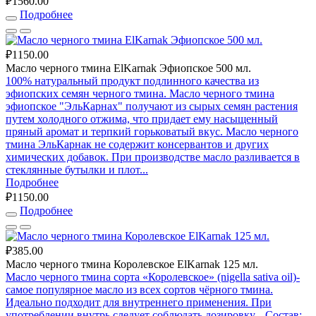
₽1560.00
Подробнее
₽1150.00
Масло черного тмина ElKarnak Эфиопское 500 мл.
100% натуральный продукт подлинного качества из
эфиопских семян черного тмина. Масло черного тмина
эфиопское "ЭльКарнах" получают из сырых семян растения
путем холодного отжима, что придает ему насыщенный
пряный аромат и терпкий горьковатый вкус. Масло черного
тмина ЭльКарнак не содержит консервантов и других
химических добавок. При производстве масло разливается в
стеклянные бутылки и плот...
Подробнее
₽1150.00
Подробнее
₽385.00
Масло черного тмина Королевское ElKarnak 125 мл.
Масло черного тмина сорта «Королевское» (nigella sativa oil)-
самое популярное масло из всех сортов чёрного тмина.
Идеально подходит для внутреннего применения. При
употреблении внутрь следует соблюдать дозировку. Состав: