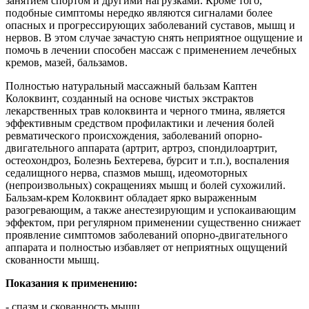
занятием спортом и другими нагрузками. Кроме того,
подобные симптомы нередко являются сигналами более
опасных и прогрессирующих заболеваний суставов, мышц и
нервов. В этом случае зачастую снять неприятное ощущение и
помочь в лечении способен массаж с применением лечебных
кремов, мазей, бальзамов.
Полностью натуральный массажный бальзам Каптен
Колоквинт, созданный на основе чистых экстрактов
лекарственных трав колоквинта и черного тмина, является
эффективным средством профилактики и лечения болей
ревматического происхождения, заболеваний опорно-
двигательного аппарата (артрит, артроз, спондилоартрит,
остеохондроз, Болезнь Бехтерева, бурсит и т.п.), воспаления
седалищного нерва, спазмов мышц, идеомоторных
(непроизвольных) сокращениях мышц и болей сухожилий.
Бальзам-крем Колоквинт обладает ярко выраженным
разогревающим, а также анестезирующим и успокаивающим
эффектом, при регулярном применении существенно снижает
проявление симптомов заболеваний опорно-двигательного
аппарата и полностью избавляет от неприятных ощущений
скованности мышц.
Показания к применению:
- спазм и скованность мышц