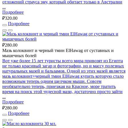
отложений страуса эму, который обитает только в Австралии
...
Подробнее
₽320.00
Подробнее
₽280.00
Мазь колоквинт и черный тмин ElHawag от суставных и
мышечных болей
Вот уже более 15 лет туристы всего мира привозят из Египта
не только красивый загар и фотографии, но и массу полезных
натуральных мазей и бальзамов. Одной из этих мазей является
мазь колоквинт+черный тмин ElHawag купить которую стало
возможным теперь одним щелчком мыши. Совсем
необязательно теперь, приезжая на Красное, море тратить
время на поиск этой чудесной мази, достаточно просто зайти
...
Подробнее
₽280.00
Подробнее