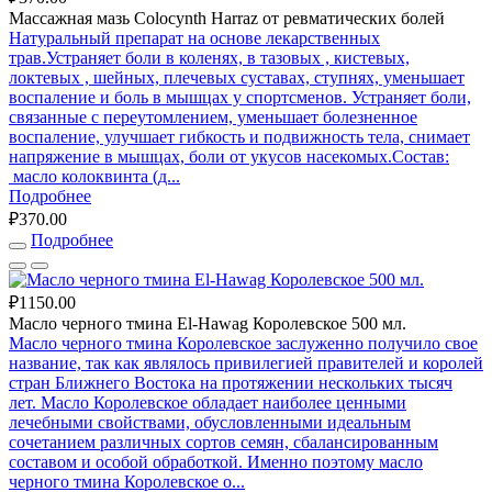
Массажная мазь Colocynth Harraz от ревматических болей
Натуральный препарат на основе лекарственных
трав.Устраняет боли в коленях, в тазовых , кистевых,
локтевых , шейных, плечевых суставах, ступнях, уменьшает
воспаление и боль в мышцах у спортсменов. Устраняет боли,
связанные с переутомлением, уменьшает болезненное
воспаление, улучшает гибкость и подвижность тела, снимает
напряжение в мышцах, боли от укусов насекомых.Cостав:
масло колоквинта (д...
Подробнее
₽370.00
Подробнее
₽1150.00
Масло черного тмина El-Hawag Королевское 500 мл.
Масло черного тмина Королевское заслуженно получило свое
название, так как являлось привилегией правителей и королей
стран Ближнего Востока на протяжении нескольких тысяч
лет. Масло Королевское обладает наиболее ценными
лечебными свойствами, обусловленными идеальным
сочетанием различных сортов семян, сбалансированным
составом и особой обработкой. Именно поэтому масло
черного тмина Королевское о...