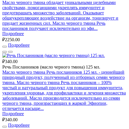
Масло черного тмина обладает уникальными целебными
свойствами, помогающими укреплять иммунитет и
предотвращать множество заболеваний. Оказывает
общеукрепляющее воздействие на организм, тонизирует и
придает жизненных сил. Масло черного тмина Речь
посланников получают исключительно из эфи...
Подробнее
₽2250.00
Подробнее
₽340.00
Речь Посланников (масло черного тмина) 125 мл.
Масло черного тмина Речь посланников 125 мл. - ценнейший
природный продукт, полученный из отборных семян черного
тмина. Масло черного тмина Речь посланников – 100%
чистый и натуральный продукт для повышения иммунитета,
укрепления здоровья, для профилактики и лечения множества
заболеваний. Масло производится исключительно из семян
черного тмина, произрастающих в жаркой Эфиопии,
отличается насыще...
Подробнее
₽340.00
Подробнее