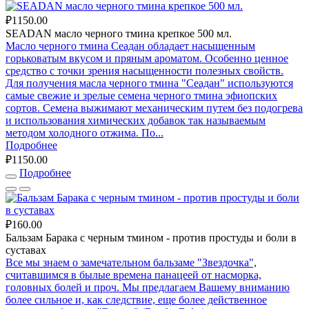
₽1150.00
SEADAN масло черного тмина крепкое 500 мл.
Масло черного тмина Сеадан обладает насыщенным
горьковатым вкусом и пряным ароматом. Особенно ценное
средство с точки зрения насыщенности полезных свойств.
Для получения масла черного тмина "Сеадан" используются
самые свежие и зрелые семена черного тмина эфиопских
сортов. Семена выжимают механическим путем без подогрева
и использования химических добавок так называемым
методом холодного отжима. По...
Подробнее
₽1150.00
Подробнее
₽160.00
Бальзам Барака с черным тмином - против простуды и боли в
суставах
Все мы знаем о замечательном бальзаме "Звездочка",
считавшимся в былые времена панацеей от насморка,
головных болей и проч. Мы предлагаем Вашему вниманию
более сильное и, как следствие, еще более действенное