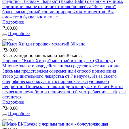
средство – бальзам "Барака" (Baraka Balm) с черным тмином.
Принципиальное отличие от полюбившейся "Звездочки"
более насыщенный состав природных компонентов. Вы
сможете в буквальном смыс...
Подробнее
₽160.00
Подробнее
₽340.00
Кыст Хинди порошок молотый 30 капс.
Порошок "Кыст Хинди" молотый в капсулах (30 капсул)
Многие знают о чудодейственном средстве кыст аль хинди.
Здесь мы представляем современный способ применения
этого удивительного лекарства от 7 недугов. Из-за своего
специфического вкуса пить порошок зачастую бывает
неприятно. Прием кыст аль хинди в капсулах избавит Вас от
всяческих неудобств и неприятностей употребления, а эффект
останется...
Подробнее
₽340.00
Подробнее