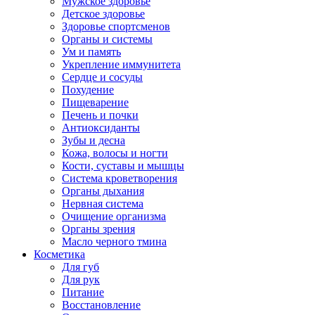
Мужское здоровье
Детское здоровье
Здоровье спортсменов
Органы и системы
Ум и память
Укрепление иммунитета
Сердце и сосуды
Похудение
Пищеварение
Печень и почки
Антиоксиданты
Зубы и десна
Кожа, волосы и ногти
Кости, суставы и мышцы
Система кроветворения
Органы дыхания
Нервная система
Очищение организма
Органы зрения
Масло черного тмина
Косметика
Для губ
Для рук
Питание
Восстановление