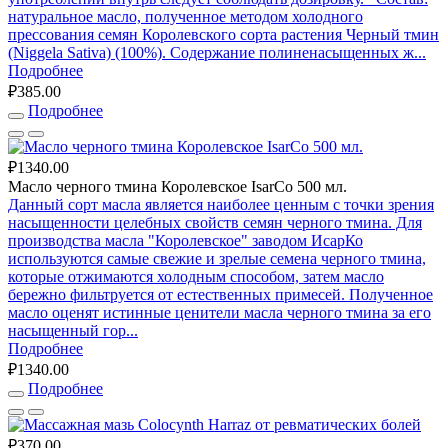
натуральное масло, полученное методом холодного
прессования семян Королевского сорта растения Черный тмин
(Niggela Sativa) (100%). Содержание полиненасыщенных ж...
Подробнее
₽385.00
Подробнее
₽1340.00
Масло черного тмина Королевское IsarCo 500 мл.
Данный сорт масла является наиболее ценным с точки зрения
насыщенности целебных свойств семян черного тмина. Для
производства масла "Королевское" заводом ИсарКо
используются самые свежие и зрелые семена черного тмина,
которые отжимаются холодным способом, затем масло
бережно фильтруется от естественных примесей. Полученное
масло оценят истинные ценители масла черного тмина за его
насыщенный гор...
Подробнее
₽1340.00
Подробнее
₽370.00