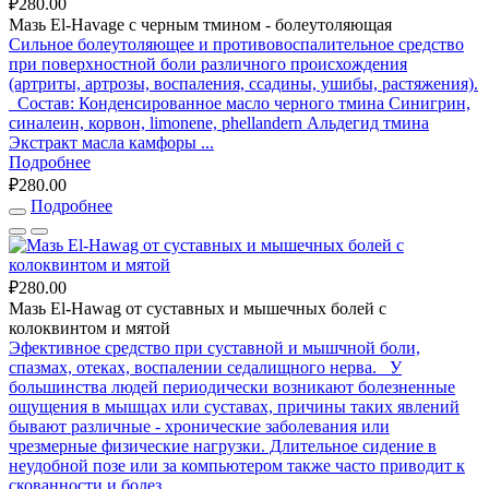
₽280.00
Мазь El-Havage с черным тмином - болеутоляющая
Сильное болеутоляющее и противовоспалительное средство
при поверхностной боли различного происхождения
(артриты, артрозы, воспаления, ссадины, ушибы, растяжения).
Состав: Конденсированное масло черного тмина Синигрин,
синалеин, корвон, limonene, phellandern Альдегид тмина
Экстракт масла камфоры ...
Подробнее
₽280.00
Подробнее
₽280.00
Мазь El-Hawag от суставных и мышечных болей с
колоквинтом и мятой
Эфективное средство при суставной и мышчной боли,
спазмах, отеках, воспалении седалищного нерва. У
большинства людей периодически возникают болезненные
ощущения в мышцах или суставах, причины таких явлений
бывают различные - хронические заболевания или
чрезмерные физические нагрузки. Длительное сидение в
неудобной позе или за компьютером также часто приводит к
скованности и болез...