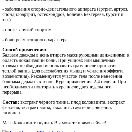
- заболевания опорно-двигательного аппарата (артрит, артроз,
спондилоартрит, остеохондроз, Болезнь Бехтерева, бурсит и
т.п.)
- после занятий спортом
- боли ревматоидного характера
Способ применения:
Бальзам дважды в день втирать массирующими движениями в
область локализации боли. При ушибах или мышечных
травмах необходимо использовать сразу после принятия
теплой ванны (для расслабления мышц и усиления эффекта
воздействия). Рекомендуется участок тела после нанесения
бальзама держать в тепле. Курс применения: 2-4 недели. При
необходимости повторить курс после двухнедельного
перерыва.
Состав:
экстракт чёрного тмина, плод колоквинта, экстракт
фенхеля, экстракт мяты, эвкалипт, гаултерия, эвгенол,
лимонен
Мазь Колоквинта купить Вы можете прямо сейчас!