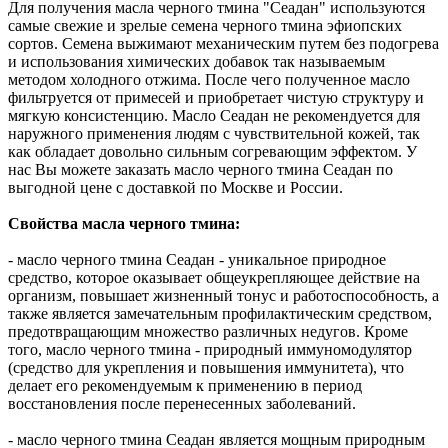
Для получения масла черного тмина "Сеадан" используются
самые свежие и зрелые семена черного тмина эфиопских
сортов. Семена выжимают механическим путем без подогрева
и использования химических добавок так называемым
методом холодного отжима. После чего полученное масло
фильтруется от примесей и приобретает чистую структуру и
мягкую консистенцию. Масло Сеадан не рекомендуется для
наружного применения людям с чувствительной кожей, так
как обладает довольно сильным согревающим эффектом. У
нас Вы можете заказать масло черного тмина Сеадан по
выгодной цене с доставкой по Москве и России.
Свойства масла черного тмина:
- масло черного тмина Сеадан - уникальное природное
средство, которое оказывает общеукрепляющее действие на
организм, повышает жизненный тонус и работоспособность, а
также является замечательным профилактическим средством,
предотвращающим множество различных недугов. Кроме
того, масло черного тмина - природный иммуномодулятор
(средство для укрепления и повышения иммунитета), что
делает его рекомендуемым к применению в период
восстановления после перенесенных заболеваний.
- масло черного тмина Сеадан является мощным природным