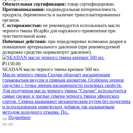
Обязательная сертификация:
товар сертифицирован.
Противопоказания:
индивидуальная непереносимость
продукта, беременность и наличие трансплантированных
органов.
С осторожностью:
не рекомендуется использовать масло
черного тмина ИсарКо для наружного применения при
чувствительной коже.
Побочные действия:
при передозировке возможна диарея и
повышение артериального давления (при рекомендуемой
дозировке средство нормализует давление).
₽1150.00
SEADAN масло черного тмина крепкое 500 мл.
Масло черного тмина Сеадан обладает насыщенным
горьковатым вкусом и пряным ароматом. Особенно ценное
средство с точки зрения насыщенности полезных свойств.
Для получения масла черного тмина "Сеадан" используются
самые свежие и зрелые семена черного тмина эфиопских
сортов. Семена выжимают механическим путем без подогрева
и использования химических добавок так называемым
методом холодного отжима. По..
Подробнее