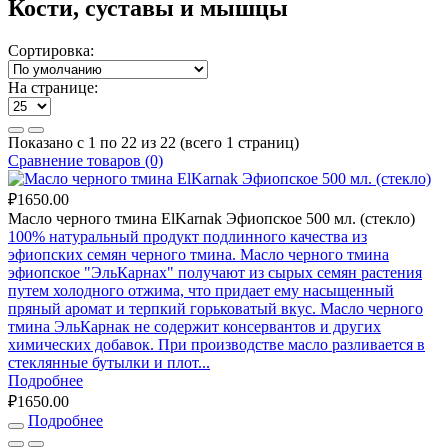
Кости, суставы и мышцы
Сортировка:
На странице:
Показано с 1 по 22 из 22 (всего 1 страниц)
Сравнение товаров (0)
₽1650.00
Масло черного тмина ElKarnak Эфиопское 500 мл. (стекло)
100% натуральный продукт подлинного качества из
эфиопских семян черного тмина. Масло черного тмина
эфиопское "ЭльКарнах" получают из сырых семян растения
путем холодного отжима, что придает ему насыщенный
пряный аромат и терпкий горьковатый вкус. Масло черного
тмина ЭльКарнак не содержит консервантов и других
химических добавок. При производстве масло разливается в
стеклянные бутылки и плот...
Подробнее
₽1650.00
Подробнее