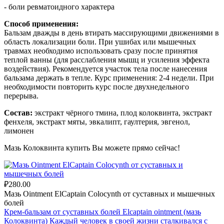
- боли ревматоидного характера
Способ применения:
Бальзам дважды в день втирать массирующими движениями в
область локализации боли. При ушибах или мышечных
травмах необходимо использовать сразу после принятия
теплой ванны (для расслабления мышц и усиления эффекта
воздействия). Рекомендуется участок тела после нанесения
бальзама держать в тепле. Курс применения: 2-4 недели. При
необходимости повторить курс после двухнедельного
перерыва.
Состав:
экстракт чёрного тмина, плод колоквинта, экстракт
фенхеля, экстракт мяты, эвкалипт, гаултерия, эвгенол,
лимонен
Мазь Колоквинта купить Вы можете прямо сейчас!
₽280.00
Мазь Ointment ElCaptain Colocynth от суставных и мышечных
болей
Крем-бальзам от суставных болей Elcaptain ointment (мазь
Колоквинта) Каждый человек в своей жизни сталкивался с