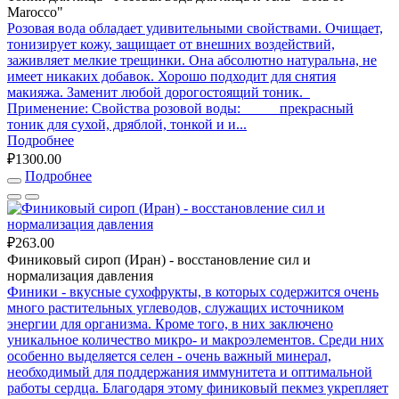
Marocco"
Розовая вода обладает удивительными свойствами. Очищает,
тонизирует кожу, защищает от внешних воздействий,
заживляет мелкие трещинки. Она абсолютно натуральна, не
имеет никаких добавок. Хорошо подходит для снятия
макияжа. Заменит любой дорогостоящий тоник.
Применение: Свойства розовой воды: прекрасный
тоник для сухой, дряблой, тонкой и и...
Подробнее
₽1300.00
Подробнее
₽263.00
Финиковый сироп (Иран) - восстановление сил и
нормализация давления
Финики - вкусные сухофрукты, в которых содержится очень
много растительных углеводов, служащих источником
энергии для организма. Кроме того, в них заключено
уникальное количество микро- и макроэлементов. Среди них
особенно выделяется селен - очень важный минерал,
необходимый для поддержания иммунитета и оптимальной
работы сердца. Благодаря этому финиковый пекмез укрепляет