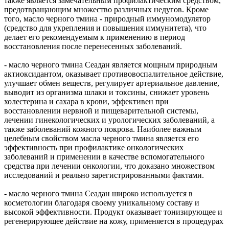
также является замечательным профилактическим средством,
предотвращающим множество различных недугов. Кроме
того, масло черного тмина - природный иммуномодулятор
(средство для укрепления и повышения иммунитета), что
делает его рекомендуемым к применению в период
восстановления после перенесенных заболеваний.
- масло черного тмина Сеадан является мощным природным
актиоксидантом, оказывает противовоспалительное действие,
улучшает обмен веществ, регулирует артериальное давление,
выводит из организма шлаки и токсины, снижает уровень
холестерина и сахара в крови, эффективен при
восстановлении нервной и пищеварительной системы,
лечении гинекологических и урологических заболеваний, а
также заболеваний кожного покрова. Наиболее важным
целебным свойством масла черного тмина является его
эффективность при профилактике онкологических
заболеваний и применении в качестве вспомогательного
средства при лечении онкологии, что доказано множеством
исследований и реально зарегистрированными фактами.
- масло черного тмина Сеадан широко используется в
косметологии благодаря своему уникальному составу и
высокой эффективности. Продукт оказывает тонизирующее и
регенерирующее действие на кожу, применяется в процедурах