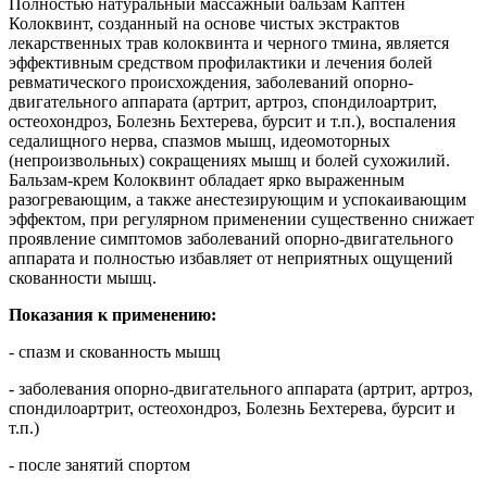
Полностью натуральный массажный бальзам Каптен
Колоквинт, созданный на основе чистых экстрактов
лекарственных трав колоквинта и черного тмина, является
эффективным средством профилактики и лечения болей
ревматического происхождения, заболеваний опорно-
двигательного аппарата (артрит, артроз, спондилоартрит,
остеохондроз, Болезнь Бехтерева, бурсит и т.п.), воспаления
седалищного нерва, спазмов мышц, идеомоторных
(непроизвольных) сокращениях мышц и болей сухожилий.
Бальзам-крем Колоквинт обладает ярко выраженным
разогревающим, а также анестезирующим и успокаивающим
эффектом, при регулярном применении существенно снижает
проявление симптомов заболеваний опорно-двигательного
аппарата и полностью избавляет от неприятных ощущений
скованности мышц.
Показания к применению:
- спазм и скованность мышц
- заболевания опорно-двигательного аппарата (артрит, артроз,
спондилоартрит, остеохондроз, Болезнь Бехтерева, бурсит и
т.п.)
- после занятий спортом