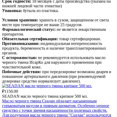
Срок годности:
18 месяцев с даты производства (указана на
нижней лицевой части этикетки)
Упаковка:
бутыль из пластика.
Условия хранения:
хранить в сухом, защищенном от света
месте при температуре не выше 25 градусов.
Фармакологический статус:
не является лекарственным
препаратом.
Обязательная сертификация:
товар сертифицирован.
Противопоказания:
индивидуальная непереносимость
продукта, беременность и наличие трансплантированных
органов.
С осторожностью:
не рекомендуется использовать масло
черного тмина ИсарКо для наружного применения при
чувствительной коже.
Побочные действия:
при передозировке возможна диарея и
повышение артериального давления (при рекомендуемой
дозировке средство нормализует давление).
₽1150.00
SEADAN масло черного тмина крепкое 500 мл.
Масло черного тмина Сеадан обладает насыщенным
горьковатым вкусом и пряным ароматом. Особенно ценное
средство с точки зрения насыщенности полезных свойств.
Для получения масла черного тмина "Сеадан" используются