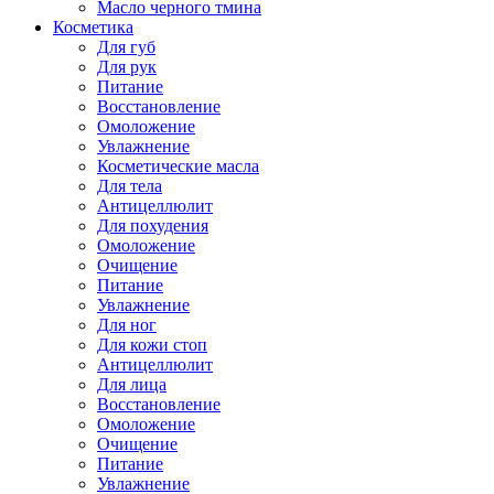
Масло черного тмина
Косметика
Для губ
Для рук
Питание
Восстановление
Омоложение
Увлажнение
Косметические масла
Для тела
Антицеллюлит
Для похудения
Омоложение
Очищение
Питание
Увлажнение
Для ног
Для кожи стоп
Антицеллюлит
Для лица
Восстановление
Омоложение
Очищение
Питание
Увлажнение